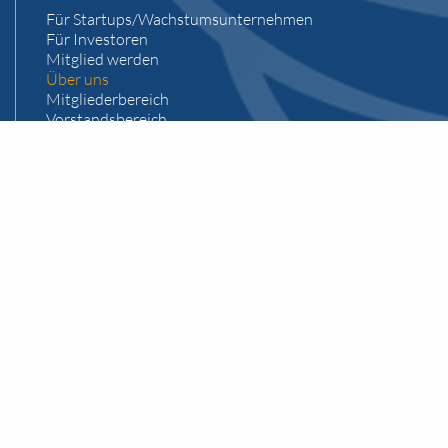
Für Startups/Wachstumsunternehmen
Für Investoren
Mitglied werden
Über uns
Mitgliederbereich
Vorstandsbereich
Impressum
Datenschutz
Kontakt
Business Angels Club Liechtenstein
Bahnhofstrasse 15
P.O. Box 663
FL-9494 Schaan
Geschäftsstelle
Jörg Sabel