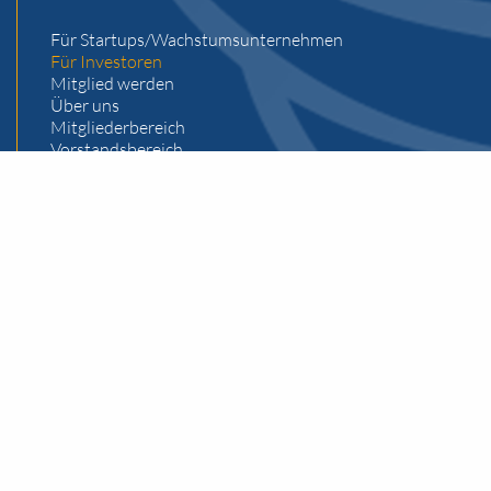
Für Startups/Wachstumsunternehmen
Für Investoren
Mitglied werden
Über uns
Mitgliederbereich
Vorstandsbereich
Impressum
Datenschutz
Kontakt
Business Angels Club Liechtenstein
Bahnhofstrasse 15
P.O. Box 663
FL-9494 Schaan
Geschäftsstelle