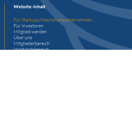
Website-Inhalt
Für Startups/Wachstumsunternehmen
Für Investoren
Mitglied werden
Über uns
Mitgliederbereich
Vorstandsbereich
Impressum
Datenschutz
Kontakt
Business Angels Club Liechtenstein
Bahnhofstrasse 15
P.O. Box 663
FL-9494 Schaan